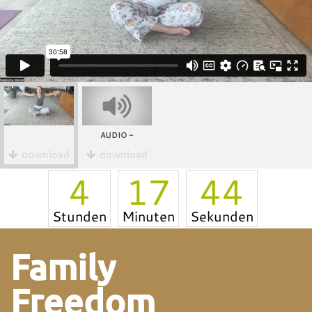
AUDIO -
download
download
4
17
44
Stunden
Minuten
Sekunden
Family
Freedom