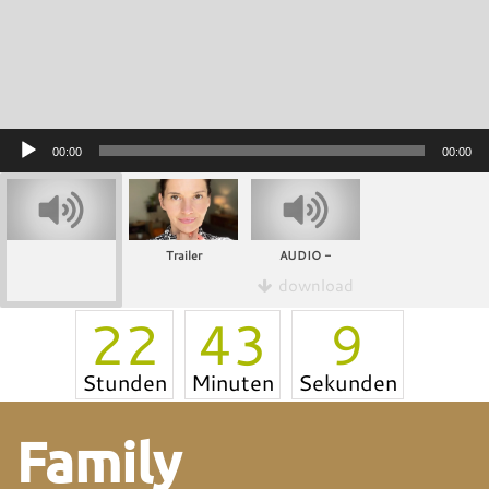
Audio
00:00
00:00
Player
Trailer
AUDIO -
download
22
43
9
Stunden
Minuten
Sekunden
Family