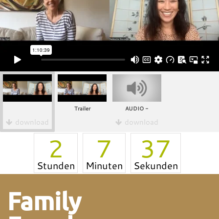
Trailer
AUDIO -
download
download
2
7
37
Stunden
Minuten
Sekunden
Family