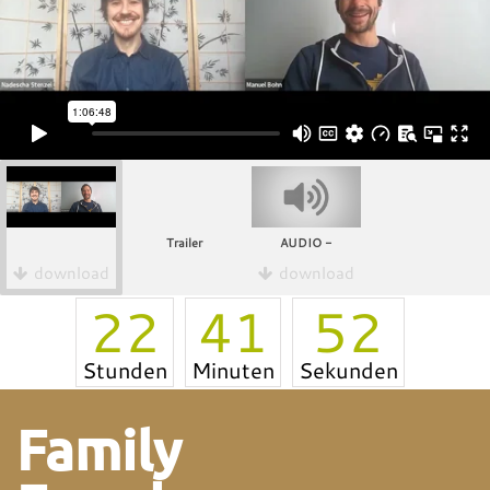
Trailer
AUDIO -
download
download
22
41
52
Stunden
Minuten
Sekunden
Family