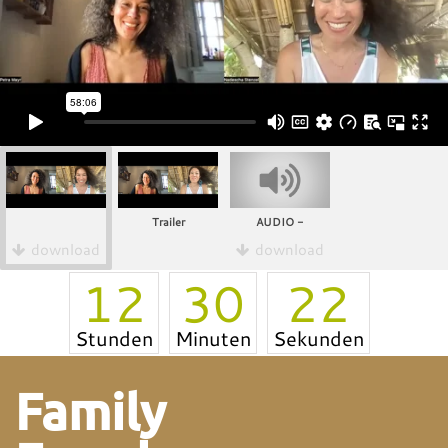
Trailer
AUDIO -
download
download
12
30
22
Stunden
Minuten
Sekunden
Family