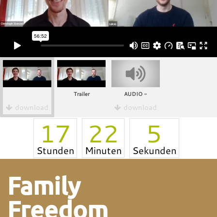
Trailer
AUDIO -
download
download
17
22
4
Stunden
Minuten
Sekunden
Family
Freedom