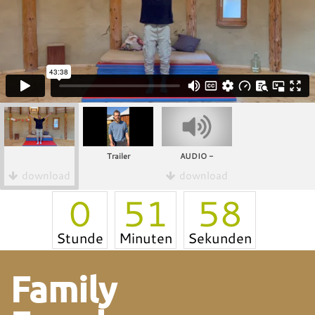
Trailer
AUDIO -
download
download
0
51
57
Stunde
Minuten
Sekunden
Family