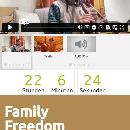
Trailer
AUDIO -
download
download
22
6
24
Stunden
Minuten
Sekunden
Family
Freedom