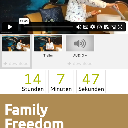
Trailer
AUDIO -
download
download
14
7
46
Stunden
Minuten
Sekunden
Family
Freedom