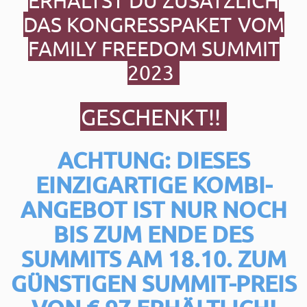
ERHÄLTST DU ZUSÄTZLICH
DAS KONGRESSPAKET
VOM
FAMILY FREEDOM SUMMIT
2023
GESCHENKT!!
ACHTUNG: DIESES
EINZIGARTIGE KOMBI-
ANGEBOT IST NUR NOCH
BIS ZUM ENDE DES
SUMMITS AM 18.10.
ZUM
GÜNSTIGEN SUMMIT-PREIS