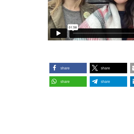
Erzähle andere
share
share
share
share