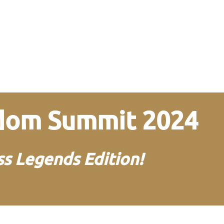
edom Summit 2024
s Legends Edition!
von und mit Martin
Neitz