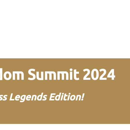
edom Summit 2024
s Legends Edition!
von und mit Martin
Neitz