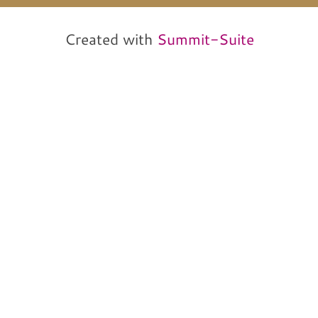
von und mit Martin
Neitz
Created with
Summit-Suite