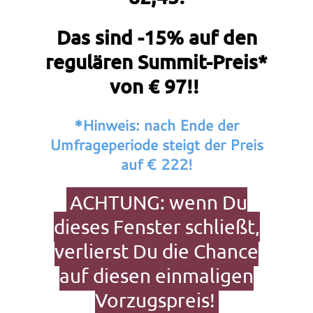
Das sind
-15% auf den
regulären Summit-Preis
*
von € 97!!
*Hinweis: nach Ende der
Umfrageperiode steigt der Preis
auf € 222!
ACHTUNG: wenn Du
dieses Fenster schließt,
verlierst Du die Chance
auf diesen einmaligen
Vorzugspreis!