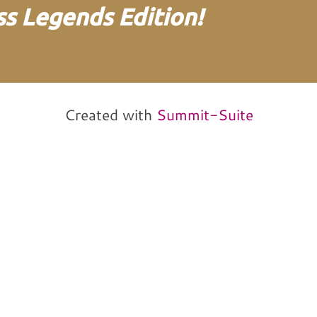
s Legends Edition!
von und mit Martin
Neitz
Created with
Summit-Suite