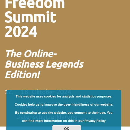
Freedom
Summit
2024
The Online-
Business Legends
Edition!
12. – 18. Oktober 2024
This website uses cookies for analysis and statistics purposes.
Impressum
Cookies help us to improve the user-friendliness of our website.
By continuing to use the website, you consent to their use. You
Datenschutzerklärung
can find more information on this in our
Privacy Policy
OK