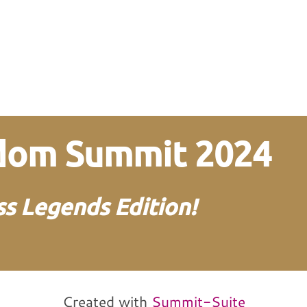
edom Summit 2024
s Legends Edition!
von und mit Martin
Neitz
Created with
Summit-Suite