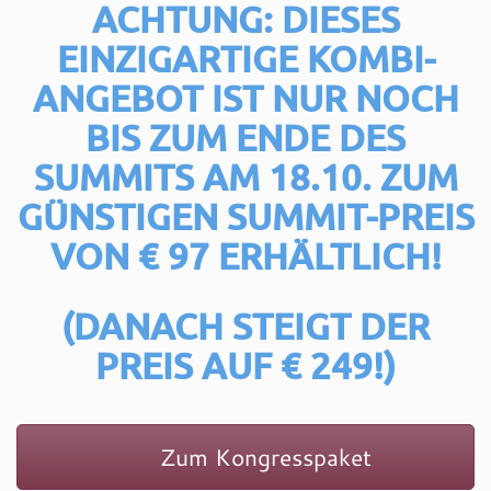
ACHTUNG: DIESES
EINZIGARTIGE KOMBI-
ANGEBOT IST NUR NOCH
BIS ZUM ENDE DES
SUMMITS AM 18.10.
ZUM
GÜNSTIGEN SUMMIT-PREIS
VON € 97 ERHÄLTLICH!
(DANACH STEIGT DER
PREIS AUF € 249!)
Zum Kongresspaket