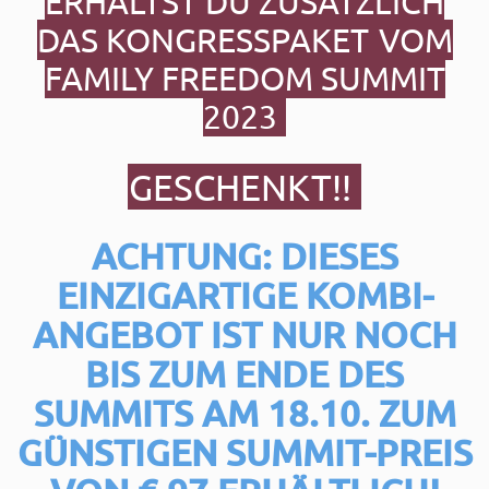
ERHÄLTST DU ZUSÄTZLICH
DAS KONGRESSPAKET
VOM
FAMILY FREEDOM SUMMIT
2023
GESCHENKT!!
ACHTUNG: DIESES
EINZIGARTIGE KOMBI-
ANGEBOT IST NUR NOCH
BIS ZUM ENDE DES
SUMMITS AM 18.10.
ZUM
GÜNSTIGEN SUMMIT-PREIS