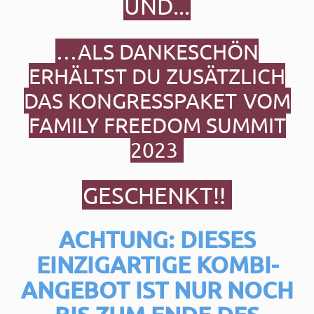
UND...
…ALS DANKESCHÖN
ERHÄLTST DU ZUSÄTZLICH
DAS KONGRESSPAKET
VOM
FAMILY FREEDOM SUMMIT
2023
GESCHENKT!!
ACHTUNG: DIESES
EINZIGARTIGE KOMBI-
ANGEBOT IST NUR NOCH