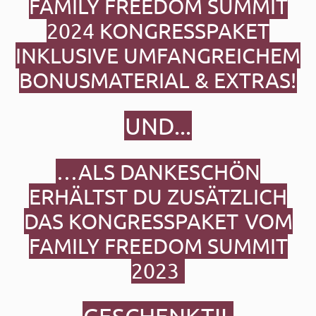
FAMILY FREEDOM SUMMIT
2024
KONGRESSPAKET
INKLUSIVE UMFANGREICHEM
BONUSMATERIAL & EXTRAS!
UND...
…ALS DANKESCHÖN
ERHÄLTST DU ZUSÄTZLICH
DAS KONGRESSPAKET
VOM
FAMILY FREEDOM SUMMIT
2023