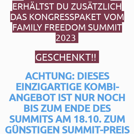
ERHÄLTST DU ZUSÄTZLICH
DAS KONGRESSPAKET
VOM
FAMILY FREEDOM SUMMIT
2023
GESCHENKT!!
ACHTUNG: DIESES
EINZIGARTIGE KOMBI-
ANGEBOT IST NUR NOCH
BIS ZUM ENDE DES
SUMMITS AM 18.10.
ZUM
GÜNSTIGEN SUMMIT-PREIS