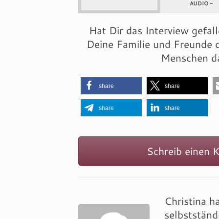
AUDIO -
Hat Dir das Interview gefal
Deine Familie und Freunde d
Menschen da
share
share
share
share
Schreib einen 
Christina h
selbstständ