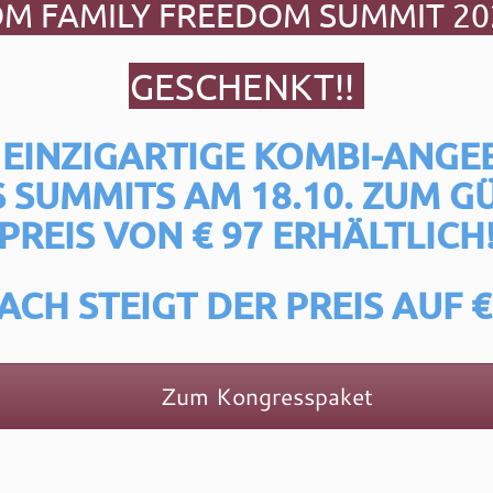
M FAMILY FREEDOM SUMMIT 2
GESCHENKT!!
 EINZIGARTIGE KOMBI-ANGE
S SUMMITS AM 18.10.
ZUM GÜ
PREIS
VON € 97 ERHÄLTLICH
ACH STEIGT DER PREIS AUF € 
Zum Kongresspaket