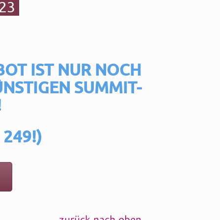
023
BOT IST NUR NOCH
NSTIGEN SUMMIT-
!
249!)
zurück nach oben