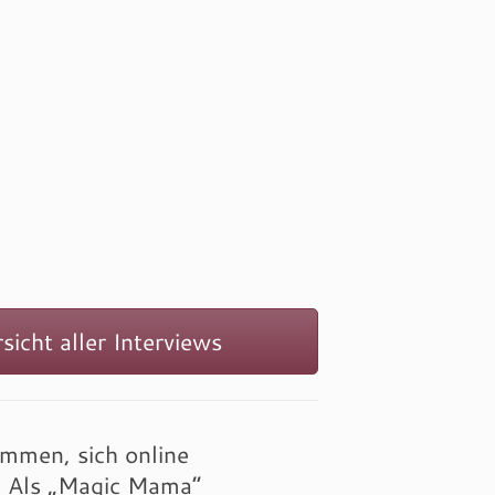
icht aller Interviews
ommen, sich online
t. Als „Magic Mama“