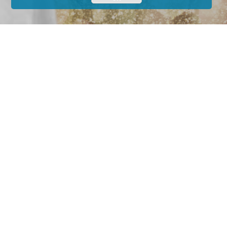
Family
Freedom
Summit
2024
The Online-
Business Legends
Edition!