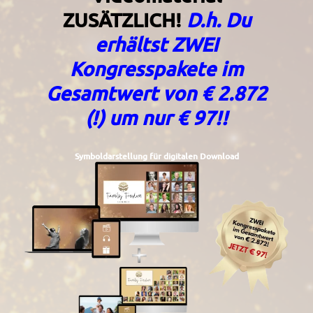
ZUSÄTZLICH!
D.h. Du
erhältst ZWEI
Kongresspakete im
Gesamtwert von € 2.872
(!) um nur € 97!!
Symboldarstellung für digitalen Download